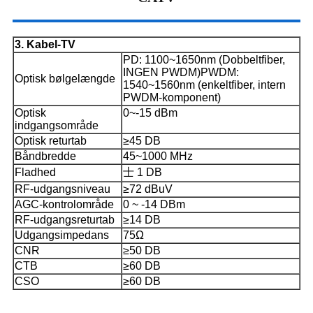
3. Kabel-TV
PD: 1100~1650nm (Dobbeltfiber,
INGEN PWDM)
PWDM:
Optisk bølgelængde
1540~1560nm (enkeltfiber, intern
PWDM-komponent)
Optisk
0~-15 dBm
indgangsområde
Optisk returtab
≥45 DB
Båndbredde
45~1000 MHz
Fladhed
士 1 DB
RF-udgangsniveau
≥72 dBuV
AGC-kontrolområde
0 ~ -14 DBm
RF-udgangsreturtab
≥14 DB
Udgangsimpedans
75Ω
CNR
≥50 DB
CTB
≥60 DB
CSO
≥60 DB