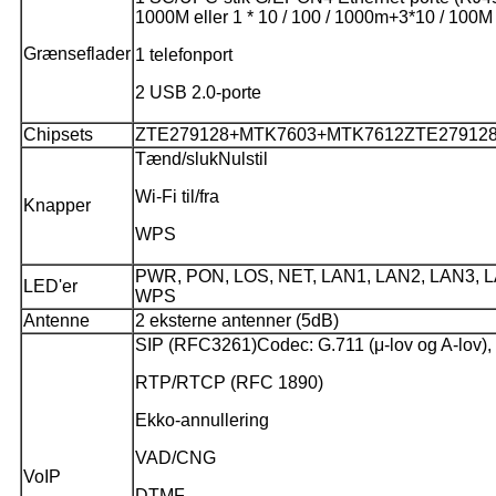
1000M eller 1 * 10 / 100 / 1000m+3*10 / 100M 
Grænseflader
1 telefonport
2 USB 2.0-porte
Chipsets
ZTE279128+MTK7603+MTK7612
ZTE27912
Tænd/sluk
Nulstil
Wi-Fi til/fra
Knapper
WPS
PWR, PON, LOS, NET, LAN1, LAN2, LAN3, LA
LED'er
WPS
Antenne
2 eksterne antenner (5dB)
SIP (RFC3261)
Codec: G.711 (μ-lov og A-lov)
RTP/RTCP (RFC 1890)
Ekko-annullering
VAD/CNG
VoIP
DTMF