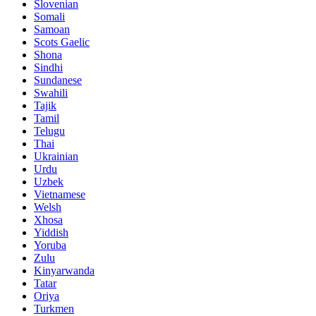
Slovenian
Somali
Samoan
Scots Gaelic
Shona
Sindhi
Sundanese
Swahili
Tajik
Tamil
Telugu
Thai
Ukrainian
Urdu
Uzbek
Vietnamese
Welsh
Xhosa
Yiddish
Yoruba
Zulu
Kinyarwanda
Tatar
Oriya
Turkmen