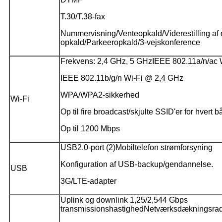
T.30/T.38-fax
Nummervisning/Venteopkald/Viderestilling af 
opkald/Parkeeropkald/3-vejskonference
Frekvens: 2,4 GHz, 5 GHz
IEEE 802.11a/n/ac
IEEE 802.11b/g/n Wi-Fi @ 2,4 GHz
WPA/WPA2-sikkerhed
Wi-Fi
Op til fire broadcast/skjulte SSID'er for hvert 
Op til 1200 Mbps
USB2.0-port (2)
Mobiltelefon strømforsyning
Konfiguration af USB-backup/gendannelse.
USB
3G/LTE-adapter
Uplink og downlink 1,25/2,544 Gbps
transmissionshastighed
Netværksdækningsrad