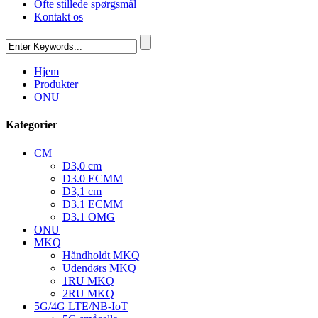
Ofte stillede spørgsmål
Kontakt os
Hjem
Produkter
ONU
Kategorier
CM
D3,0 cm
D3.0 ECMM
D3,1 cm
D3.1 ECMM
D3.1 OMG
ONU
MKQ
Håndholdt MKQ
Udendørs MKQ
1RU MKQ
2RU MKQ
5G/4G LTE/NB-IoT