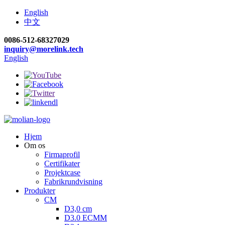
English
中文
0086-512-68327029
inquiry@morelink.tech
English
Hjem
Om os
Firmaprofil
Certifikater
Projektcase
Fabrikrundvisning
Produkter
CM
D3,0 cm
D3.0 ECMM