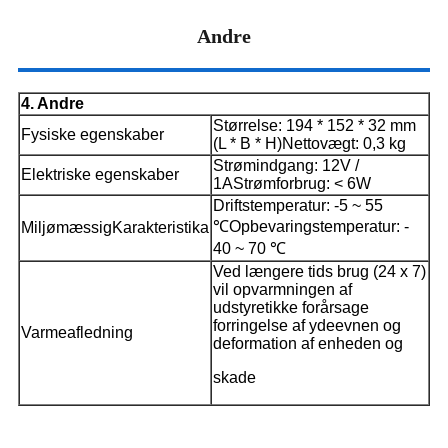
Andre
4. Andre
Størrelse: 194 * 152 * 32 mm
Fysiske egenskaber
(L * B * H)
Nettovægt: 0,3 kg
Strømindgang: 12V /
Elektriske egenskaber
1A
Strømforbrug: < 6W
Driftstemperatur: -5 ~ 55
℃
Opbevaringstemperatur: -
Miljømæssig
Karakteristika
40 ~ 70 ℃
Ved længere tids brug (24 x 7)
vil opvarmningen af ​​
udstyret
ikke forårsage
forringelse af ydeevnen og
Varmeafledning
deformation af enheden og
skade