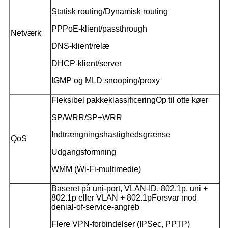
Statisk routing/Dynamisk routing
PPPoE-klient/passthrough
Netværk
DNS-klient/relæ
DHCP-klient/server
IGMP og MLD snooping/proxy
Fleksibel pakkeklassificering
Op til otte køer
SP/WRR/SP+WRR
Indtrængningshastighedsgrænse
QoS
Udgangsformning
WMM (Wi-Fi-multimedie)
Baseret på uni-port, VLAN-ID, 802.1p, uni +
802.1p eller VLAN + 802.1p
Forsvar mod
denial-of-service-angreb
Flere VPN-forbindelser (IPSec, PPTP)