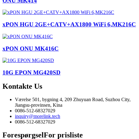
ONU MK414
xPON HGU 2GE+CATV+AX1800 WiFi 6,MK216C
xPON ONU MK416C
10G EPON MG420SD
Kontakte
Us
Værelse 501, bygning 4, 209 Zhuyuan Road, Suzhou City,
Jiangsu-provinsen, Kina
0086-512-68327029
inquiry@morelink.tech
0086-512-68327029
Forespørgsel
For prisliste