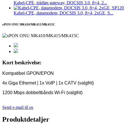
Kabel-CPE, trådløs gateway, DOCSIS 3.0, 8×4, 2...
Kabel-CPE, datamodem, DOCSIS 3.0, 8×4, 2xGE, S...
xPON ONU MK410/MK415/MK415C
Kort beskrivelse:
Kompatibel GPON/EPON
4x Giga Ethernet | 1x VoIP | 1x CATV (valgfrit)
1200 Mbps dobbeltbånds Wi-Fi (valgfrit)
Send e-mail til os
Produktdetaljer