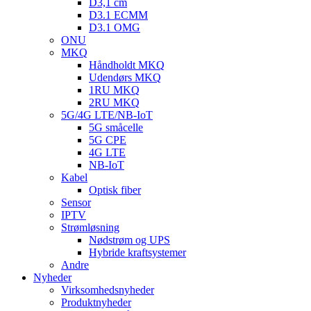
D3,1 cm
D3.1 ECMM
D3.1 OMG
ONU
MKQ
Håndholdt MKQ
Udendørs MKQ
1RU MKQ
2RU MKQ
5G/4G LTE/NB-IoT
5G småcelle
5G CPE
4G LTE
NB-IoT
Kabel
Optisk fiber
Sensor
IPTV
Strømløsning
Nødstrøm og UPS
Hybride kraftsystemer
Andre
Nyheder
Virksomhedsnyheder
Produktnyheder