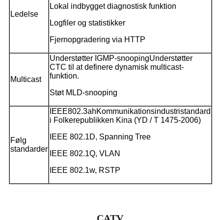
Lokal indbygget diagnostisk funktion
Ledelse
Logfiler og statistikker
Fjernopgradering via HTTP
Understøtter IGMP-snooping
Understøtter
CTC til at definere dynamisk multicast-
funktion.
Multicast
Støt MLD-snooping
IEEE802.3ah
Kommunikationsindustristandard
i Folkerepublikken Kina (YD / T 1475-2006)
IEEE 802.1D, Spanning Tree
Følg
standarder
IEEE 802.1Q, VLAN
IEEE 802.1w, RSTP
CATV