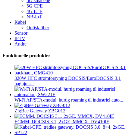
5G småcelle
5G CPE
4G LTE
NB-IoT
Kabel
Optisk fiber
Sensor
IPTV
Andre
Funktionelle produkter
320W HFC strømforsyning DOCSIS/EuroDOCSIS 3.1
baghjuls...
Wi-Fi AP/STA-modul, hurtig roaming til industriel auto...
ZigBee Gateway ZBG012
ECMM, DOCSIS 3.1, 2xGE, MMCX, DV410IE