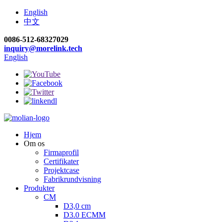
English
中文
0086-512-68327029
inquiry@morelink.tech
English
Hjem
Om os
Firmaprofil
Certifikater
Projektcase
Fabrikrundvisning
Produkter
CM
D3,0 cm
D3.0 ECMM