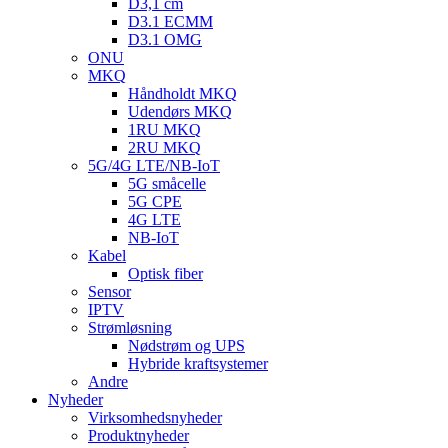
D3,1 cm
D3.1 ECMM
D3.1 OMG
ONU
MKQ
Håndholdt MKQ
Udendørs MKQ
1RU MKQ
2RU MKQ
5G/4G LTE/NB-IoT
5G småcelle
5G CPE
4G LTE
NB-IoT
Kabel
Optisk fiber
Sensor
IPTV
Strømløsning
Nødstrøm og UPS
Hybride kraftsystemer
Andre
Nyheder
Virksomhedsnyheder
Produktnyheder