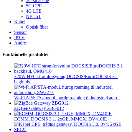
5G småcelle
5G CPE
4G LTE
NB-IoT
Kabel
Optisk fiber
Sensor
IPTV
Andre
Funktionelle produkter
320W HFC strømforsyning DOCSIS/EuroDOCSIS 3.1
baghjuls...
Wi-Fi AP/STA-modul, hurtig roaming til industriel auto...
ZigBee Gateway ZBG012
ECMM, DOCSIS 3.1, 2xGE, MMCX, DV410IE