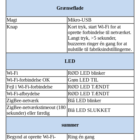
Grænseflade
Magt
Mikro-USB
Knap
Kort tryk, start Wi-Fi for at
oprette forbindelse til netværket.
Langt tryk, >5 sekunder,
buzzeren ringer én gang for at
nulstille til fabriksindstillingerne.
LED
Wi-Fi
RØD LED blinker
Wi-Fi-forbindelse OK
Grøn LED TIL
Fejl i Wi-Fi-forbindelse
RØD LED TÆNDT
Wi-Fi-afbrydelse
RØD LED TÆNDT
ZigBee-netværk
Blå LED blinker
ZigBee-netværkstimeout (180
Blå LED SLUKKET
sekunder) eller færdig
summer
Begynd at oprette Wi-Fi-
Ring én gang