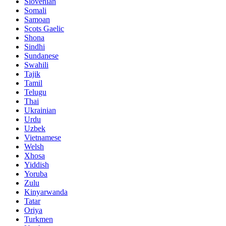
Slovenian
Somali
Samoan
Scots Gaelic
Shona
Sindhi
Sundanese
Swahili
Tajik
Tamil
Telugu
Thai
Ukrainian
Urdu
Uzbek
Vietnamese
Welsh
Xhosa
Yiddish
Yoruba
Zulu
Kinyarwanda
Tatar
Oriya
Turkmen