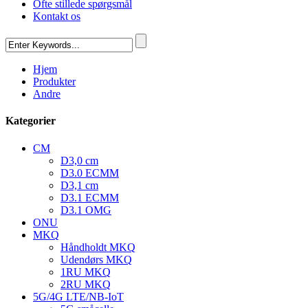
Ofte stillede spørgsmål
Kontakt os
Hjem
Produkter
Andre
Kategorier
CM
D3,0 cm
D3.0 ECMM
D3,1 cm
D3.1 ECMM
D3.1 OMG
ONU
MKQ
Håndholdt MKQ
Udendørs MKQ
1RU MKQ
2RU MKQ
5G/4G LTE/NB-IoT