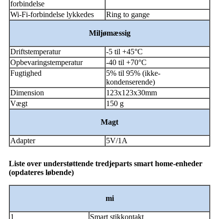
forbindelse
Wi-Fi-forbindelse lykkedes
Ring to gange
Miljømæssig
Driftstemperatur
-5 til +45°C
Opbevaringstemperatur
-40 til +70°C
Fugtighed
5% til 95% (ikke-
kondenserende)
Dimension
123x123x30mm
Vægt
150 g
Magt
Adapter
5V/1A
Liste over understøttende tredjeparts smart home-enheder
(opdateres løbende)
mi
1
Smart stikkontakt