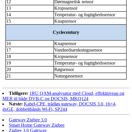
12
Dørmagnetisk sensor
13
Kropssensor
14
Temperatur- og fugtighedssensor
15
Knapsensor
Cyclecentury
16
Knapsensor
17
Vandnedsænkningssensor
18
Kropssensor
19
Temperatur- og fugtighedssensor
20
Røgsensor
21
Naturgassensor
Tidligere:
1RU QAM-analysator med Cloud, effektniveau og
MER til både DVB-C og DOCSIS, MKQ124
Næste:
Kabel-CPE, trådløs gateway, DOCSIS 3.0, 16×4,
4xGE, dobbeltbånds Wi-Fi, SP244
Gateway Zigbee 3.0
Smart Home Gateway Zigbee
Zigbee 3.0 Gateway