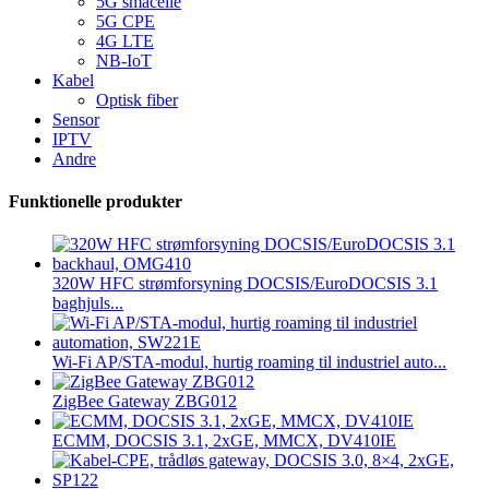
5G småcelle
5G CPE
4G LTE
NB-IoT
Kabel
Optisk fiber
Sensor
IPTV
Andre
Funktionelle produkter
320W HFC strømforsyning DOCSIS/EuroDOCSIS 3.1
baghjuls...
Wi-Fi AP/STA-modul, hurtig roaming til industriel auto...
ZigBee Gateway ZBG012
ECMM, DOCSIS 3.1, 2xGE, MMCX, DV410IE