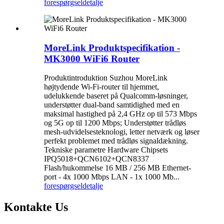
forespørgsel
detalje
MoreLink Produktspecifikation -
MK3000 WiFi6 Router
Produktintroduktion Suzhou MoreLink
højtydende Wi-Fi-router til hjemmet,
udelukkende baseret på Qualcomm-løsninger,
understøtter dual-band samtidighed med en
maksimal hastighed på 2,4 GHz op til 573 Mbps
og 5G op til 1200 Mbps; Understøtter trådløs
mesh-udvidelsesteknologi, letter netværk og løser
perfekt problemet med trådløs signaldækning.
Tekniske parametre Hardware Chipsets
IPQ5018+QCN6102+QCN8337
Flash/hukommelse 16 MB / 256 MB Ethernet-
port - 4x 1000 Mbps LAN - 1x 1000 Mb...
forespørgsel
detalje
Kontakte
Us