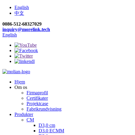
English
中文
0086-512-68327029
inquiry@morelink.tech
English
Hjem
Om os
Firmaprofil
Certifikater
Projektcase
Fabrikrundvisning
Produkter
CM
D3,0 cm
D3.0 ECMM