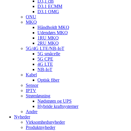
D3,1 cm
D3.1 ECMM
D3.1 OMG
ONU
MKQ
Håndholdt MKQ
Udendørs MKQ
1RU MKQ
2RU MKQ
5G/4G LTE/NB-IoT
5G småcelle
5G CPE
4G LTE
NB-IoT
Kabel
Optisk fiber
Sensor
IPTV
Strømløsning
Nødstrøm og UPS
Hybride kraftsystemer
Andre
Nyheder
Virksomhedsnyheder
Produktnyheder