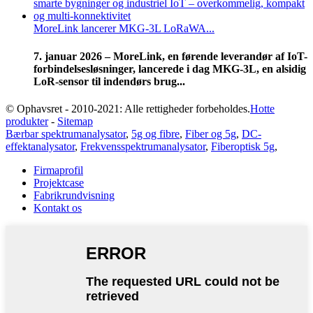
MoreLink lancerer MKG-3L LoRaWA...
7. januar 2026 – MoreLink, en førende leverandør af IoT-
forbindelsesløsninger, lancerede i dag MKG-3L, en alsidig
LoR-sensor til indendørs brug...
© Ophavsret - 2010-2021: Alle rettigheder forbeholdes.
Hotte
produkter
-
Sitemap
Bærbar spektrumanalysator
,
5g og fibre
,
Fiber og 5g
,
DC-
effektanalysator
,
Frekvensspektrumanalysator
,
Fiberoptisk 5g
,
Firmaprofil
Projektcase
Fabrikrundvisning
Kontakt os