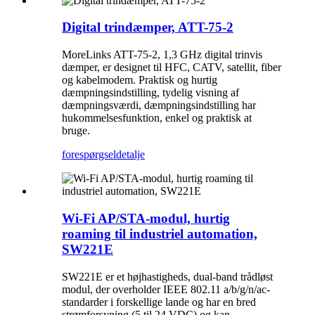
Digital trindæmper, ATT-75-2
MoreLinks ATT-75-2, 1,3 GHz digital trinvis
dæmper, er designet til HFC, CATV, satellit, fiber
og kabelmodem. Praktisk og hurtig
dæmpningsindstilling, tydelig visning af
dæmpningsværdi, dæmpningsindstilling har
hukommelsesfunktion, enkel og praktisk at
bruge.
forespørgsel
detalje
Wi-Fi AP/STA-modul, hurtig
roaming til industriel automation,
SW221E
SW221E er et højhastigheds, dual-band trådløst
modul, der overholder IEEE 802.11 a/b/g/n/ac-
standarder i forskellige lande og har en bred
strømforsyning (5 til 24 VDC) og kan