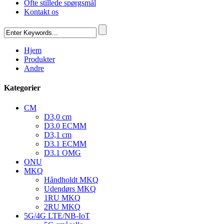
Ofte stillede spørgsmål
Kontakt os
Hjem
Produkter
Andre
Kategorier
CM
D3,0 cm
D3.0 ECMM
D3,1 cm
D3.1 ECMM
D3.1 OMG
ONU
MKQ
Håndholdt MKQ
Udendørs MKQ
1RU MKQ
2RU MKQ
5G/4G LTE/NB-IoT