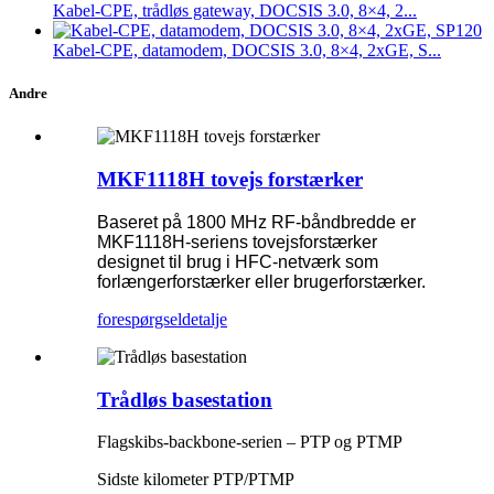
Kabel-CPE, trådløs gateway, DOCSIS 3.0, 8×4, 2...
Kabel-CPE, datamodem, DOCSIS 3.0, 8×4, 2xGE, S...
Andre
MKF1118H tovejs forstærker
Baseret på 1800 MHz RF-båndbredde er
MKF1118H-seriens tovejsforstærker
designet til brug i HFC-netværk som
forlængerforstærker eller brugerforstærker.
forespørgsel
detalje
Trådløs basestation
Flagskibs-backbone-serien – PTP og PTMP
Sidste kilometer PTP/PTMP