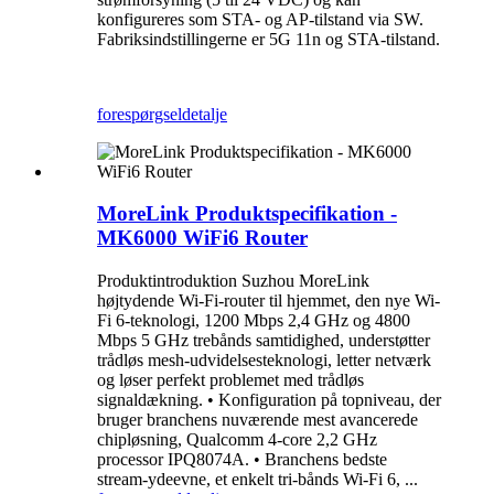
konfigureres som STA- og AP-tilstand via SW.
Fabriksindstillingerne er 5G 11n og STA-tilstand.
forespørgsel
detalje
MoreLink Produktspecifikation -
MK6000 WiFi6 Router
Produktintroduktion Suzhou MoreLink
højtydende Wi-Fi-router til hjemmet, den nye Wi-
Fi 6-teknologi, 1200 Mbps 2,4 GHz og 4800
Mbps 5 GHz trebånds samtidighed, understøtter
trådløs mesh-udvidelsesteknologi, letter netværk
og løser perfekt problemet med trådløs
signaldækning. • Konfiguration på topniveau, der
bruger branchens nuværende mest avancerede
chipløsning, Qualcomm 4-core 2,2 GHz
processor IPQ8074A. • Branchens bedste
stream-ydeevne, et enkelt tri-bånds Wi-Fi 6, ...