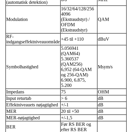
(automatisk detektion)
16/32/64/128/256
4096
Modulation
(Ekstraudstyr) /
QAM
OFDM
(Ekstraudstyr)
RF-
+45 til +110
dBuV
indgangseffektniveauområde
5.056941
(QAM64)
5.360537
(QAM256)
Symbolhastighed
Msym/s
6,952 (64-QAM
og 256-QAM)
6.900, 6.875,
5.200
Impedans
75
OHM
Input returtab
> 6
dB
Effektniveauets nøjagtighed
+/-1
dB
MER
20 til +50
dB
MER-nøjagtighed
+/-1,5
dB
Før RS BER og
BER
efter RS ​​BER