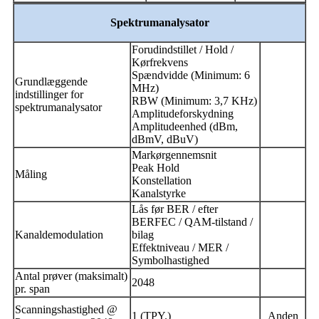
Spektrumanalysator
Forudindstillet / Hold /
Kørfrekvens
Spændvidde (Minimum: 6
Grundlæggende
MHz)
indstillinger for
RBW (Minimum: 3,7 KHz)
spektrumanalysator
Amplitudeforskydning
Amplitudeenhed (dBm,
dBmV, dBuV)
Markørgennemsnit
Peak Hold
Måling
Konstellation
Kanalstyrke
Lås før BER / efter
BERFEC / QAM-tilstand /
Kanaldemodulation
bilag
Effektniveau / MER /
Symbolhastighed
Antal prøver (maksimalt)
2048
pr. span
Scanningshastighed @
1 (TPY.)
Anden