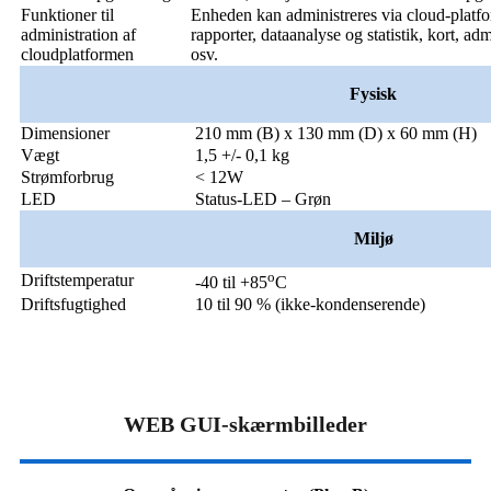
Funktioner til
Enheden kan administreres via cloud-platfo
administration af
rapporter, dataanalyse og statistik, kort,
cloudplatformen
osv.
Fysisk
Dimensioner
210 mm (B) x 130 mm (D) x 60 mm (H)
Vægt
1,5 +/- 0,1 kg
Strømforbrug
< 12W
LED
Status-LED – Grøn
Miljø
o
Driftstemperatur
-40 til +85
C
Driftsfugtighed
10 til 90 % (ikke-kondenserende)
WEB GUI-skærmbilleder