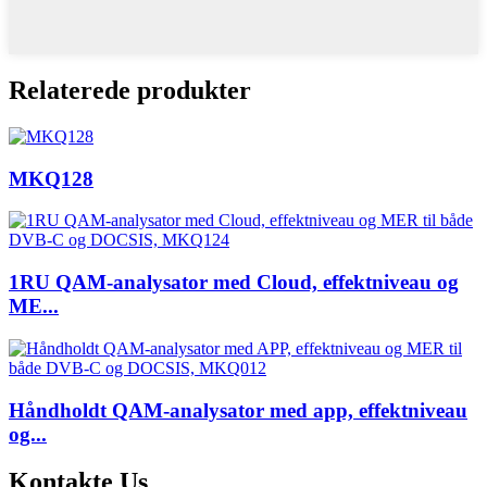
Relaterede produkter
MKQ128
1RU QAM-analysator med Cloud, effektniveau og
ME...
Håndholdt QAM-analysator med app, effektniveau
og...
Kontakte
Us