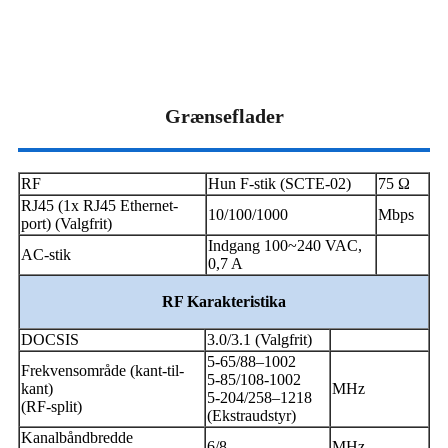
Grænseflader
RF
Hun F-stik (SCTE-02)
75 Ω
RJ45 (1x RJ45 Ethernet-
10/100/1000
Mbps
port) (Valgfrit)
Indgang 100~240 VAC,
AC-stik
0,7 A
RF
Karakteristika
DOCSIS
3.0/3.1 (Valgfrit)
5-65/88–1002
Frekvensområde (kant-til-
5-85/108-1002
kant)
MHz
5-204/258–1218
(RF-split)
(Ekstraudstyr)
Kanalbåndbredde
6/8
MHz