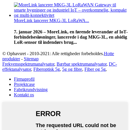
MoreLink lancerer MKG-3L LoRaWA...
7. januar 2026 – MoreLink, en førende leverandør af IoT-
forbindelsesløsninger, lancerede i dag MKG-3L, en alsidig
LoR-sensor til indendørs brug...
© Ophavsret - 2010-2021: Alle rettigheder forbeholdes.
Hotte
produkter
-
Sitemap
Frekvensspektrumanalysator
,
Bærbar spektrumanalysator
,
DC-
effektanalysator
,
Fiberoptisk 5g
,
5g og fibre
,
Fiber og 5g
,
Firmaprofil
Projektcase
Fabrikrundvisning
Kontakt os