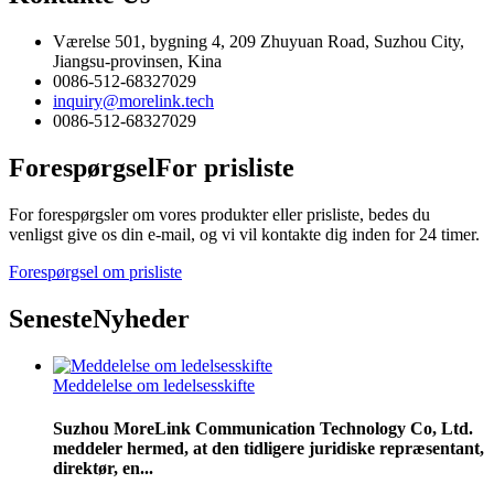
Værelse 501, bygning 4, 209 Zhuyuan Road, Suzhou City,
Jiangsu-provinsen, Kina
0086-512-68327029
inquiry@morelink.tech
0086-512-68327029
Forespørgsel
For prisliste
For forespørgsler om vores produkter eller prisliste, bedes du
venligst give os din e-mail, og vi vil kontakte dig inden for 24 timer.
Forespørgsel om prisliste
Seneste
Nyheder
Meddelelse om ledelsesskifte
Suzhou MoreLink Communication Technology Co, Ltd.
meddeler hermed, at den tidligere juridiske repræsentant,
direktør, en...