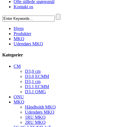
Ofte stillede spørgsmål
Kontakt os
Hjem
Produkter
MKQ
Udendørs MKQ
Kategorier
CM
D3,0 cm
D3.0 ECMM
D3,1 cm
D3.1 ECMM
D3.1 OMG
ONU
MKQ
Håndholdt MKQ
Udendørs MKQ
1RU MKQ
2RU MKQ