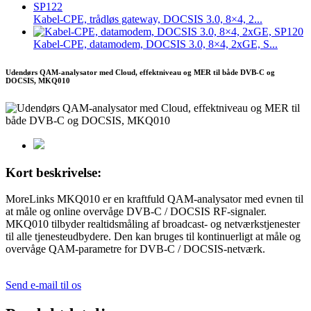
Kabel-CPE, trådløs gateway, DOCSIS 3.0, 8×4, 2...
Kabel-CPE, datamodem, DOCSIS 3.0, 8×4, 2xGE, S...
Udendørs QAM-analysator med Cloud, effektniveau og MER til både DVB-C og
DOCSIS, MKQ010
Kort beskrivelse:
MoreLinks MKQ010 er en kraftfuld QAM-analysator med evnen til
at måle og online overvåge DVB-C / DOCSIS RF-signaler.
MKQ010 tilbyder realtidsmåling af broadcast- og netværkstjenester
til alle tjenesteudbydere. Den kan bruges til kontinuerligt at måle og
overvåge QAM-parametre for DVB-C / DOCSIS-netværk.
Send e-mail til os