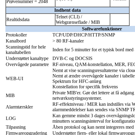
Prøvenummer = 2048
Indhent data
Telnet (CLI) /
Realtidsdata
Webgrænseflade / MIB
Softwarefunktioner
Protokoller
TCP/UDP/DHCP/HTTP/SNMP
Kanalbord
> 80 RF-kanaler
Scanningstid for hele
Inden for 5 minutter for et typisk bord med
kanaltabellen
Understøttet kanaltype
DVB-C og DOCSIS
Overvågede parametre
RF-niveau, QAM-konstellation, MER, FEC
Nemt at vise scanningsresultaterne via clo
Nemt at ændre overvågede kanaler i tabelle
WEB-UI
Spektrum for HFC-anlæg
Konstellation for specifik frekvens
Private MIB'er. Gør det lettere at få adgang
MIB
netværksstyringssystemer.
RF-effektniveau / MER kan indstilles via
Alarmtærskler
alarmmeddelelser kan sendes via SNMP TRA
Kan gemme mindst 3 dages overvågningslog
LOG
minutters scanningsinterval for konfiguratio
Tilpasning
Åben protokol og kan nemt integreres me
Firmwareopgradering
Understøtter fjern- eller lokal firmwareopg