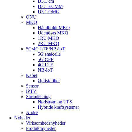
D3,1 cm
D3.1 ECMM
D3.1 OMG
ONU
MKQ
Håndholdt MKQ
Udendørs MKQ
1RU MKQ
2RU MKQ
5G/4G LTE/NB-IoT
5G småcelle
5G CPE
4G LTE
NB-IoT
Kabel
Optisk fiber
Sensor
IPTV
Strømløsning
Nødstrøm og UPS
Hybride kraftsystemer
Andre
Nyheder
Virksomhedsnyheder
Produktnyheder