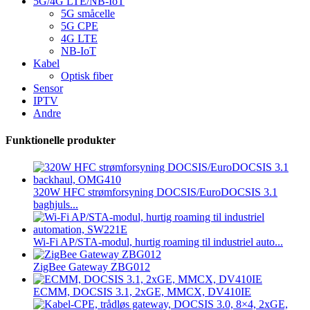
5G/4G LTE/NB-IoT
5G småcelle
5G CPE
4G LTE
NB-IoT
Kabel
Optisk fiber
Sensor
IPTV
Andre
Funktionelle produkter
320W HFC strømforsyning DOCSIS/EuroDOCSIS 3.1
baghjuls...
Wi-Fi AP/STA-modul, hurtig roaming til industriel auto...
ZigBee Gateway ZBG012
ECMM, DOCSIS 3.1, 2xGE, MMCX, DV410IE