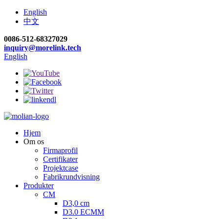
English
中文
0086-512-68327029
inquiry@morelink.tech
English
Hjem
Om os
Firmaprofil
Certifikater
Projektcase
Fabrikrundvisning
Produkter
CM
D3,0 cm
D3.0 ECMM