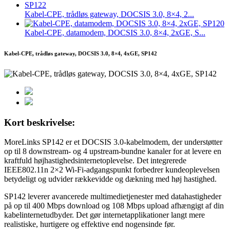
Kabel-CPE, trådløs gateway, DOCSIS 3.0, 8×4, 2...
Kabel-CPE, datamodem, DOCSIS 3.0, 8×4, 2xGE, S...
Kabel-CPE, trådløs gateway, DOCSIS 3.0, 8×4, 4xGE, SP142
Kort beskrivelse:
MoreLinks SP142 er et DOCSIS 3.0-kabelmodem, der understøtter
op til 8 downstream- og 4 upstream-bundne kanaler for at levere en
kraftfuld højhastighedsinternetoplevelse. Det integrerede
IEEE802.11n 2×2 Wi-Fi-adgangspunkt forbedrer kundeoplevelsen
betydeligt og udvider rækkevidde og dækning med høj hastighed.
SP142 leverer avancerede multimedietjenester med datahastigheder
på op til 400 Mbps download og 108 Mbps upload afhængigt af din
kabelinternetudbyder. Det gør internetapplikationer langt mere
realistiske, hurtigere og effektive end nogensinde før.