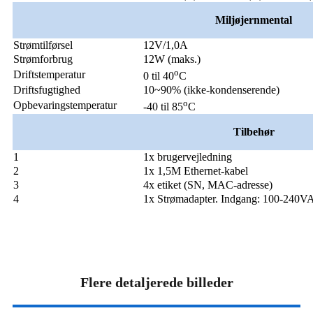
Miljø
jernmental
Strømtilførsel
12V/1,0A
Strømforbrug
12W (maks.)
o
Driftstemperatur
0 til 40
C
Driftsfugtighed
10~90% (ikke-kondenserende)
o
Opbevaringstemperatur
-40 til 85
C
Tilbehør
1
1x brugervejledning
2
1x 1,5M Ethernet-kabel
3
4x etiket (SN, MAC-adresse)
4
1x Strømadapter. Indgang: 100-240
Flere detaljerede billeder