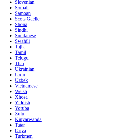
Slovenian
Somali
Samoan
Scots Gaelic
Shona
Sindhi
Sundanese
Swahili
Tajik
Tamil
Telugu
Thai
Ukrainian
Urdu
Uzbek
Vietnamese
Welsh
Xhosa
Yiddish
Yoruba
Zulu
Kinyarwanda
Tatar
Oriya
Turkmen