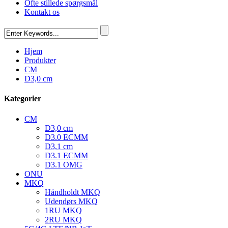
Ofte stillede spørgsmål
Kontakt os
Hjem
Produkter
CM
D3,0 cm
Kategorier
CM
D3,0 cm
D3.0 ECMM
D3,1 cm
D3.1 ECMM
D3.1 OMG
ONU
MKQ
Håndholdt MKQ
Udendørs MKQ
1RU MKQ
2RU MKQ