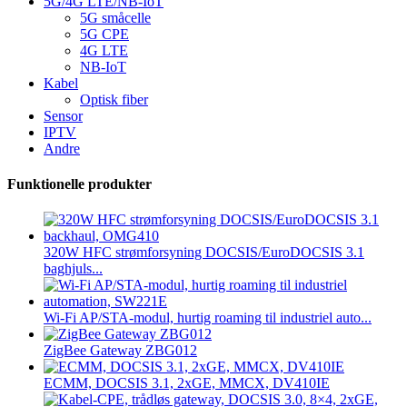
5G/4G LTE/NB-IoT
5G småcelle
5G CPE
4G LTE
NB-IoT
Kabel
Optisk fiber
Sensor
IPTV
Andre
Funktionelle produkter
320W HFC strømforsyning DOCSIS/EuroDOCSIS 3.1
baghjuls...
Wi-Fi AP/STA-modul, hurtig roaming til industriel auto...
ZigBee Gateway ZBG012
ECMM, DOCSIS 3.1, 2xGE, MMCX, DV410IE