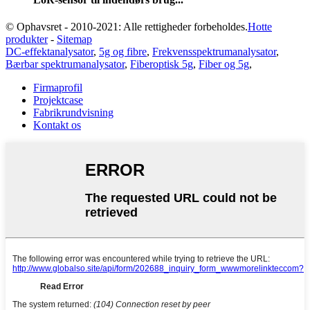
© Ophavsret - 2010-2021: Alle rettigheder forbeholdes.
Hotte
produkter
-
Sitemap
DC-effektanalysator
,
5g og fibre
,
Frekvensspektrumanalysator
,
Bærbar spektrumanalysator
,
Fiberoptisk 5g
,
Fiber og 5g
,
Firmaprofil
Projektcase
Fabrikrundvisning
Kontakt os