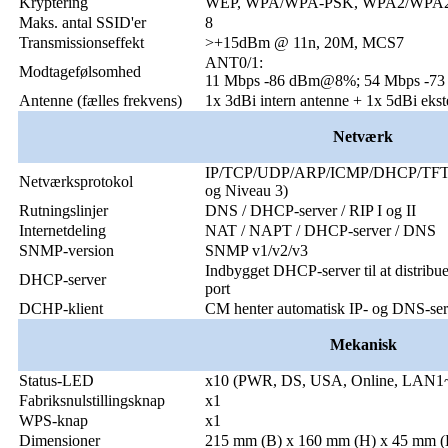
Kryptering
WEP, WPA/WPA-PSK, WPA2/WPA
Maks. antal SSID'er
8
Transmissionseffekt
>+15dBm @ 11n, 20M, MCS7
ANT0/1:
Modtagefølsomhed
11 Mbps -86 dBm@8%; 54 Mbps -
Antenne (fælles frekvens)
1x 3dBi intern antenne + 1x 5dBi ekst
Netværk
IP/TCP/UDP/ARP/ICMP/DHCP/TFT
Netværksprotokol
og Niveau 3)
Rutningslinjer
DNS / DHCP-server / RIP I og II
Internetdeling
NAT / NAPT / DHCP-server / DNS
SNMP-version
SNMP v1/v2/v3
Indbygget DHCP-server til at distribue
DHCP-server
port
DCHP-klient
CM henter automatisk IP- og DNS-se
Mekanisk
Status-LED
x10 (PWR, DS, USA, Online, LAN1
Fabriksnulstillingsknap
x1
WPS-knap
x1
Dimensioner
215 mm (B) x 160 mm (H) x 45 mm (