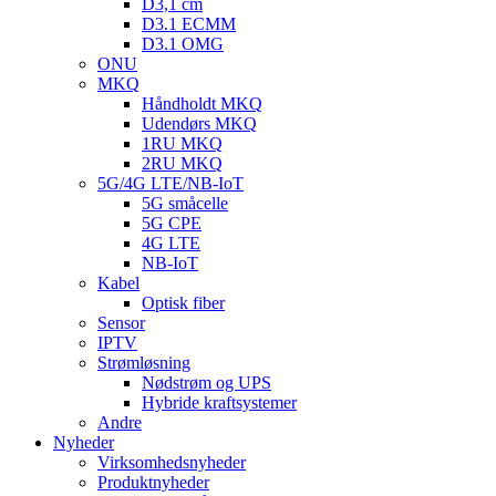
D3,1 cm
D3.1 ECMM
D3.1 OMG
ONU
MKQ
Håndholdt MKQ
Udendørs MKQ
1RU MKQ
2RU MKQ
5G/4G LTE/NB-IoT
5G småcelle
5G CPE
4G LTE
NB-IoT
Kabel
Optisk fiber
Sensor
IPTV
Strømløsning
Nødstrøm og UPS
Hybride kraftsystemer
Andre
Nyheder
Virksomhedsnyheder
Produktnyheder