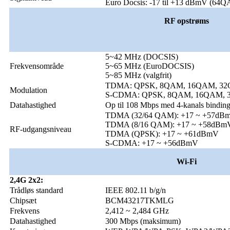
Euro Docsis: -17 til +13 dBmV (64
RF opstrøms
5~42 MHz (DOCSIS)
Frekvensområde
5~65 MHz (EuroDOCSIS)
5~85 MHz (valgfrit)
TDMA: QPSK, 8QAM, 16QAM, 3
Modulation
S-CDMA: QPSK, 8QAM, 16QAM, 
Datahastighed
Op til 108 Mbps med 4-kanals bindin
TDMA (32/64 QAM): +17 ~ +57dB
TDMA (8/16 QAM): +17 ~ +58dBm
RF-udgangsniveau
TDMA (QPSK): +17 ~ +61dBmV
S-CDMA: +17 ~ +56dBmV
Wi-Fi
2,4G 2x2:
Trådløs standard
IEEE 802.11 b/g/n
Chipsæt
BCM43217TKMLG
Frekvens
2,412 ~ 2,484 GHz
Datahastighed
300 Mbps (maksimum)