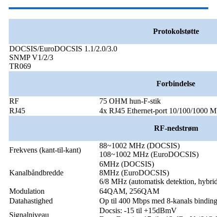
Protokolstøtte
DOCSIS/EuroDOCSIS 1.1/2.0/3.0
SNMP V1/2/3
TR069
Forbindelse
RF
75 OHM hun-F-stik
RJ45
4x RJ45 Ethernet-port 10/100/1000 
RF-nedstrøm
88~1002 MHz (DOCSIS)
Frekvens (kant-til-kant)
108~1002 MHz (EuroDOCSIS)
6MHz (DOCSIS)
Kanalbåndbredde
8MHz (EuroDOCSIS)
6/8 MHz (automatisk detektion, hybrid
Modulation
64QAM, 256QAM
Datahastighed
Op til 400 Mbps med 8-kanals bindin
Docsis: -15 til +15dBmV
Signalniveau