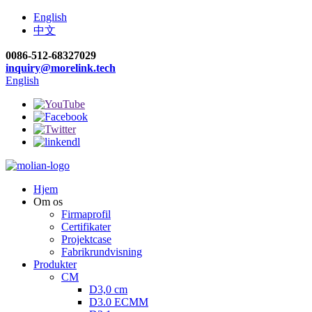
English
中文
0086-512-68327029
inquiry@morelink.tech
English
Hjem
Om os
Firmaprofil
Certifikater
Projektcase
Fabrikrundvisning
Produkter
CM
D3,0 cm
D3.0 ECMM