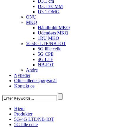
D3,1 cm
D3.1 ECMM
D3.1 OMG
ONU
MKQ
Håndholdt MKQ
Udendørs MKQ
1RU MKQ
5G/4G LTE/NB-IOT
5G lille celle
5G CPE
4G LTE
NB-IOT
Andre
Nyheder
Ofte stillede spørgsmål
Kontakt os
Hjem
Produkter
5G/4G LTE/NB-IOT
5G lille celle