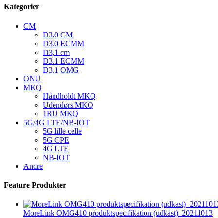
Kategorier
CM
D3,0 CM
D3.0 ECMM
D3,1 cm
D3.1 ECMM
D3.1 OMG
ONU
MKQ
Håndholdt MKQ
Udendørs MKQ
1RU MKQ
5G/4G LTE/NB-IOT
5G lille celle
5G CPE
4G LTE
NB-IOT
Andre
Feature Produkter
MoreLink OMG410 produktspecifikation (udkast)_20211013