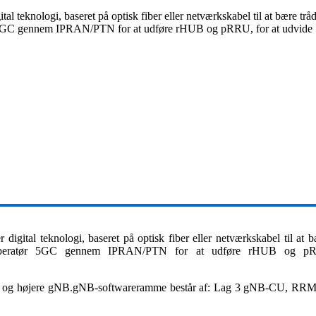
tal teknologi, baseret på optisk fiber eller netværkskabel til at bære tr
 5GC gennem IPRAN/PTN for at udføre rHUB og pRRU, for at udvide 5G
ital teknologi, baseret på optisk fiber eller netværkskabel til at b
operatør 5GC gennem IPRAN/PTN for at udføre rHUB og pRRU,
ag 1 og højere gNB.gNB-softwareramme består af: Lag 3 gNB-CU,