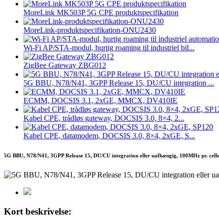
MoreLink MK503P 5G CPE produktspecifikation
MoreLink-produktspecifikation-ONU2430
Wi-Fi AP/STA-modul, hurtig roaming til industriel bil...
ZigBee Gateway ZBG012
5G BBU, N78/N41, 3GPP Release 15, DU/CU integration ...
ECMM, DOCSIS 3.1, 2xGE, MMCX, DV410IE
Kabel CPE, trådløs gateway, DOCSIS 3.0, 8×4, 2...
Kabel CPE, datamodem, DOCSIS 3.0, 8×4, 2xGE, S...
5G BBU, N78/N41, 3GPP Release 15, DU/CU integration eller uafhængig, 100MHz pr. celle
Kort beskrivelse: