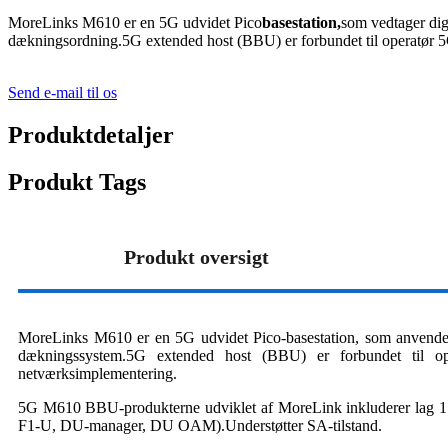
MoreLinks M610 er en 5G udvidet Pico
basestation,
som vedtager digi
dækningsordning.5G extended host (BBU) er forbundet til operatør
Send e-mail til os
Produktdetaljer
Produkt Tags
Produkt oversigt
MoreLinks M610 er en 5G udvidet Pico-basestation, som anvender dig
dækningssystem.5G extended host (BBU) er forbundet til 
netværksimplementering.
5G M610 BBU-produkterne udviklet af MoreLink inkluderer l
F1-U, DU-manager, DU OAM).Understøtter SA-tilstand.