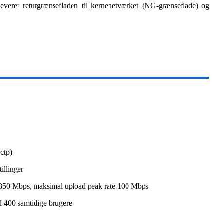
verer returgrænsefladen til kernenetværket (NG-grænseflade) og
ctp)
illinger
850 Mbps, maksimal upload peak rate 100 Mbps
il 400 samtidige brugere