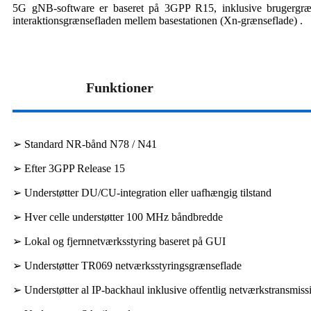
5G gNB-software er baseret på 3GPP R15, inklusive brugergræns
interaktionsgrænsefladen mellem basestationen (Xn-grænseflade) .
Funktioner
➢ Standard NR-bånd N78 / N41
➢ Efter 3GPP Release 15
➢ Understøtter DU/CU-integration eller uafhængig tilstand
➢ Hver celle understøtter 100 MHz båndbredde
➢ Lokal og fjernnetværksstyring baseret på GUI
➢ Understøtter TR069 netværksstyringsgrænseflade
➢ Understøtter al IP-backhaul inklusive offentlig netværkstransmiss