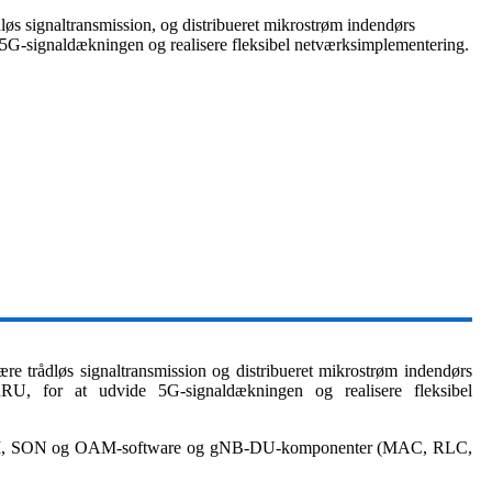
ådløs signaltransmission, og distribueret mikrostrøm indendørs
-signaldækningen og realisere fleksibel netværksimplementering.
ære trådløs signaltransmission og distribueret mikrostrøm indendørs
 for at udvide 5G-signaldækningen og realisere fleksibel
 RRM, SON og OAM-software og gNB-DU-komponenter (MAC, RLC,