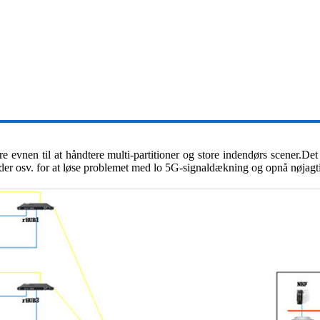
 evnen til at håndtere multi-partitioner og store indendørs scener.D
keder osv. for at løse problemet med lo 5G-signaldækning og opnå nøjag