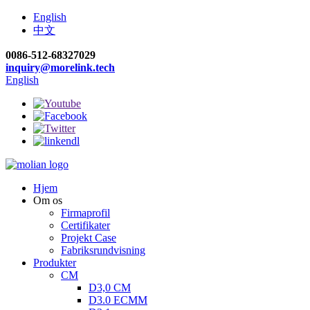
English
中文
0086-512-68327029
inquiry@morelink.tech
English
Hjem
Om os
Firmaprofil
Certifikater
Projekt Case
Fabriksrundvisning
Produkter
CM
D3,0 CM
D3.0 ECMM