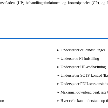
efladen (UP) behandlingsfunktionen og kontrolpanelet (CP), og le
➢ Understøtter celleindstillinger
➢ Understøtte F1 indstilling
➢ Understøtter UE-vedhæftning
➢ Understøtter SCTP-kontrol (lks
➢ Understøtter PDU-sessionsindst
➢ Maksimal download peak rate 
ion
➢ Hver celle kan understøtte op t